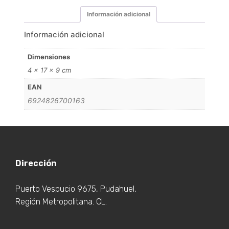
Información adicional
Información adicional
Dimensiones
4 × 17 × 9 cm
EAN
6924826700163
Dirección
Puerto Vespucio 9675, Pudahuel,
Región Metropolitana. CL.