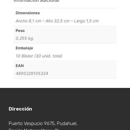
Información adicional
Dimensiones
Ancho 8,1 cm – Alto 32,5 cm – Largo 1,5 cm
Peso
0.255 kg.
Embalaje
10 Blister (30 unid. total)
EAN
4895229105324
Dirección
Puerto Vespucio 9675, Pudahuel,