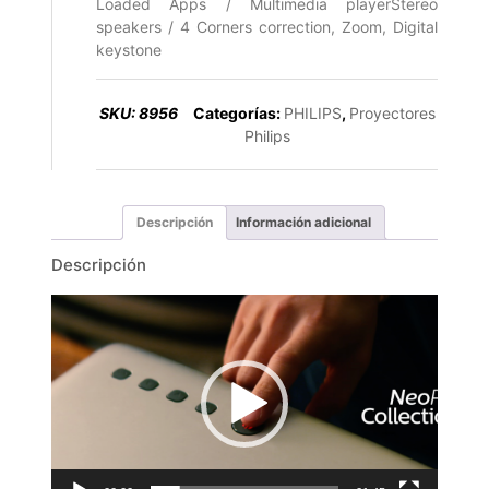
Loaded Apps / Multimedia playerStereo
speakers / 4 Corners correction, Zoom, Digital
keystone
SKU:
8956
Categorías:
PHILIPS
,
Proyectores
Philips
Descripción
Información adicional
Descripción
Reproductor
de
vídeo