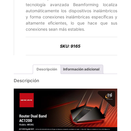
tecnología avanzada Beamforming localiza
automáticamente los dispositivos inalámbricos
y forma conexiones inalámbricas especíﬁcas y
altamente eﬁcientes, lo que hace que sus
conexiones sean más estables.
SKU:
9165
Descripción
Información adicional
Descripción