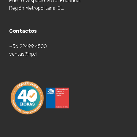
Puerto Vespucio 9675, Pudahuel,
Región Metropolitana. CL.
Contactos
+56 22499 4500
ventas@hj.cl