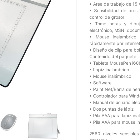
• Área de trabajo de 15 
• Sensibilidad de pres
control de grosor
• Tome notas y dibuj
electrónico, MSN, docume
• Mouse inalámbrico
rápidamente por interne
• Diseño de clip para bo
Contenido del paquete
• Tableta MousePen i60
• Lápiz inalámbrico
• Mouse inalámbrico
• Software
• Paint Net/Barra de her
• Controlador para Win
• Manual de usuario elec
• Dos puntas de lápiz
• Pila AAA para lápiz in
• Pila AAA para mouse i
2560 niveles sensible