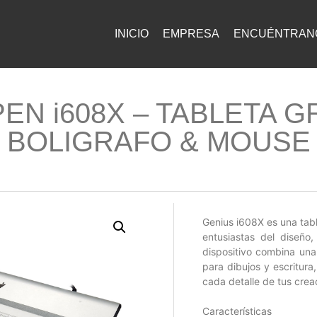
INICIO
EMPRESA
ENCUÉNTRAN
EN i608X – TABLETA GR
BOLIGRAFO & MOUSE
Genius i608X es una tabl
entusiastas del diseño,
dispositivo combina una
para dibujos y escritura
cada detalle de tus crea
Características